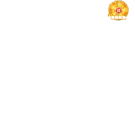
量。
最后，从长远发展的角度看，津门虎队逐渐崭露头
角，有着向更高目标冲击的发展潜力。参与这样一支
正在崛起中的球队，无疑会给他的职业生涯增添更多
可能性。这种结合使得吴兴涵最终做出了明智之选。
3、团队角色与战术适应
作为新加入球队的一员，吴兴涵面临着如何迅速融入
团队的问题。他需要了解教练团队制定的战术体系，
以及其他球员之间已有默契。因此，他必须在训练期
间抓紧时间去适应新的战术模式，以便更好地发挥自
己的优势。
根据教练安排，吴兴涵将在前场扮演攻击手的重要角