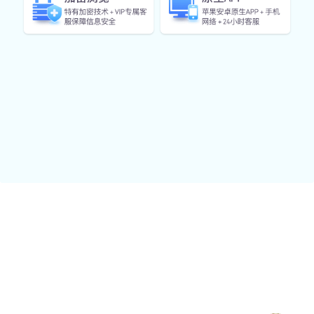
展空间，使得他的技术和意识得到了进一步提升。这
一切都为他即将展开的新旅程打下了良好基础。
2、选择津门虎队的原因
对于吴兴涵来说，选择津门虎队并不是一个偶然，而
是经过深思熟虑后的决定。首先，津门虎队有着雄厚
的历史底蕴和良好的团队氛围，这让每位球员都能感
受到归属感与安全感。此外，球队管理层也非常重视
球员的发展，为他们提供了系统化且专业化的培训机
会。
其次，在津门虎队效力意味着更好的上场机会。考虑
到球队目前阵容以及自己所处的位置，吴兴涵相信自
己能够获得足够多的出场时间来展示自己的能力。在
这样的环境中，他既能得到锻炼，也能为球队贡献力