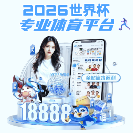
注册入口
全天更新 ·
星空体育
赛事
实时同步
无论您身在何处，
星空体育APP
为您带来高速、高
清、稳定的观赛体验。
下载客户端
网页端访问